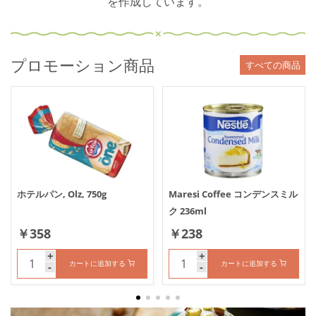
を作成しています。
プロモーション商品
すべての商品
￥477/kg
価格（1個あたり）
ホテルパン, Olz, 750g
Maresi Coffee コンデンスミル
さらに詳しく
さらに詳しく
ク 236ml
Maresi Coffee コンデン
￥238
￥358
￥238
ホテルパン, Olz, 750g
￥358
スミルク 236ml
+
+
+
+
カートに追加する
カートに追加する
カートに追加する
カートに追加する
-
-
-
-